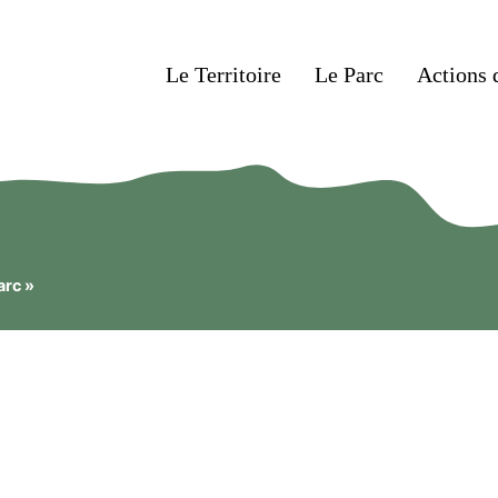
Le Territoire
Le Parc
Actions 
arc »