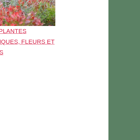
 PLANTES
QUES, FLEURS ET
S