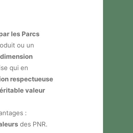
par les Parcs
roduit ou un
e dimension
ise qui en
tion respectueuse
éritable valeur
antages :
aleurs
des PNR.